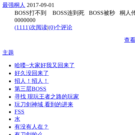
最强桐人
2017-09-01
BOSS打不到 BOSS连到死 BOSS被秒 桐人
0000000
(1111)次阅读
|
(0)个评论
查
主题
哈喽~大家好我又回来了
好久没回来了
招人！招人！
第三层BOSS
寻找 现玩王者之路的玩家
玩刀剑神域 看到的进来
FSS
水
有没有人在？
有刀剑的么