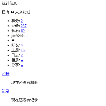
统计信息
已有
14
人来访过
积分:
2
经验:
237
辉石:
69
pm经验:
--
❤:
--
好友:
4
主题:
18
日志:
2
相册:
--
分享:
--
相册
现在还没有相册
记录
现在还没有记录