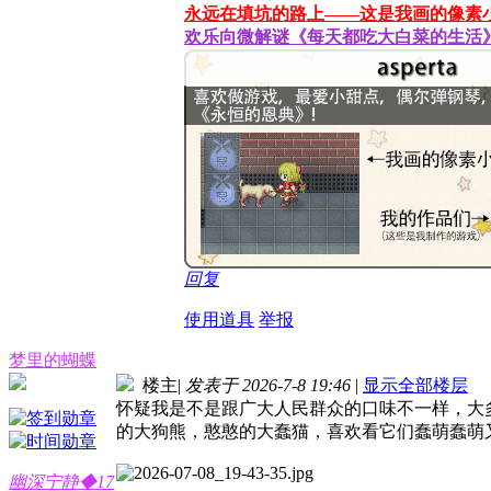
永远在填坑的路上——这是我画的像素
欢乐向微解谜《每天都吃大白菜的生活
回复
使用道具
举报
梦里的蝴蝶
楼主
|
发表于 2026-7-8 19:46
|
显示全部楼层
怀疑我是不是跟广大人民群众的口味不一样，大
的大狗熊，憨憨的大蠢猫，喜欢看它们蠢萌蠢萌
幽深宁静◆17