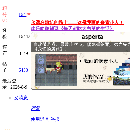
积
分
164
(❤
0 )
永远在填坑的路上——这是我画的像素小人！
欢乐向微解谜《每天都吃大白菜的生活》
经
验 16447
辉
石 8149
帖
子
6438
最后登
录 2026-8-9
发消息
回复
使用道具
举报
Leo