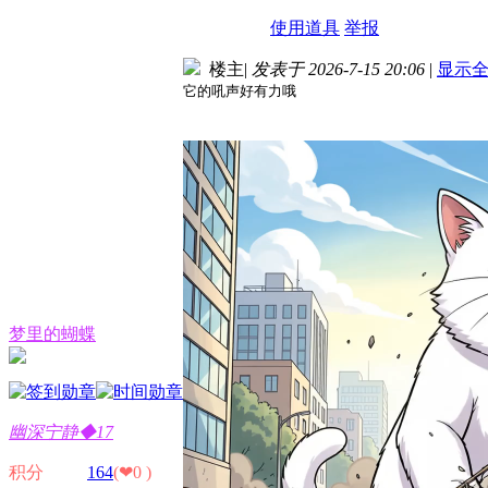
使用道具
举报
楼主
|
发表于 2026-7-15 20:06
|
显示
它的吼声好有力哦
梦里的蝴蝶
幽深宁静◆17
积分
164
(❤0 )