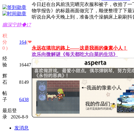
今日赶在台风前洗完晒完衣服和被子，收拾了一
物学报告》的标题画面做完了，顺便整理了下最
听说台风今天晚上到，准备洗个澡躺床上刷刷抖
幽深宁静◆17
积
分
164
(❤
0 )
永远在填坑的路上——这是我画的像素小人！
欢乐向微解谜《每天都吃大白菜的生活》
经
验 16447
辉
石 8149
帖
子
6438
最后登
录 2026-8-9
发消息