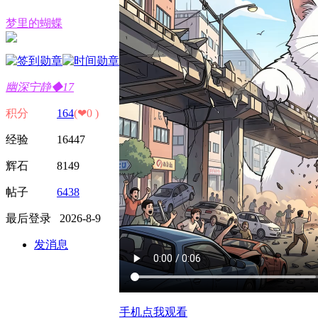
梦里的蝴蝶
幽深宁静◆17
积分
164
(❤0 )
经验 16447
辉石 8149
帖子
6438
最后登录 2026-8-9
发消息
手机点我观看