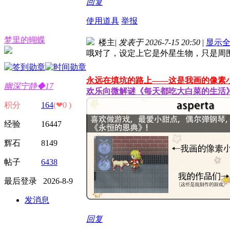
回复
使用道具
举报
梦里的蝴蝶
楼主
|
发表于 2026-7-15 20:50
|
显示
哦对了，设定上它是外星生物，只是周
永远在填坑的路上——这是我画的像素
幽深宁静◆17
欢乐向微解谜《每天都吃大白菜的生活
积分
164
(❤0 )
经验 16447
辉石 8149
帖子
6438
最后登录 2026-8-9
发消息
回复