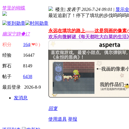
梦里的蝴蝶
楼主
|
发表于 2026-7-24 09:01
|
显示
最近追剧了！停下了填坑的步伐呜呜呜
永远在填坑的路上——这是我画的像素
幽深宁静◆17
欢乐向微解谜《每天都吃大白菜的生活
积分
164
(❤0 )
经验 16447
辉石 8149
帖子
6438
最后登录 2026-8-9
发消息
回复
使用道具
举报