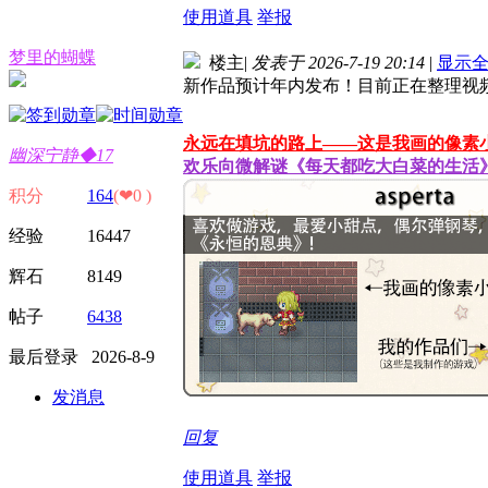
使用道具
举报
梦里的蝴蝶
楼主
|
发表于 2026-7-19 20:14
|
显示
新作品预计年内发布！目前正在整理视
永远在填坑的路上——这是我画的像素
幽深宁静◆17
欢乐向微解谜《每天都吃大白菜的生活
积分
164
(❤0 )
经验 16447
辉石 8149
帖子
6438
最后登录 2026-8-9
发消息
回复
使用道具
举报