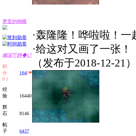
梦里的蝴蝶
·轰隆隆！哗啦啦！一
·给这对又画了一张！
幽深宁静◆17
（发布于2018-12-21
积
分
164
(❤
0 )
经
验 16440
辉
石 8146
帖
子
6437