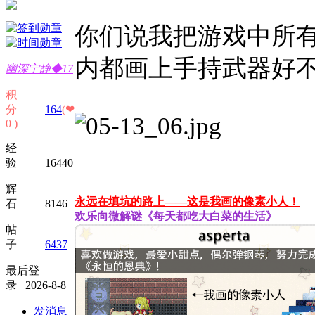
你们说我把游戏中所
内都画上手持武器好
幽深宁静◆17
积
分
164
(❤
0 )
经
验 16440
辉
永远在填坑的路上——这是我画的像素小人！
石 8146
欢乐向微解谜《每天都吃大白菜的生活》
帖
子
6437
最后登
录 2026-8-8
发消息