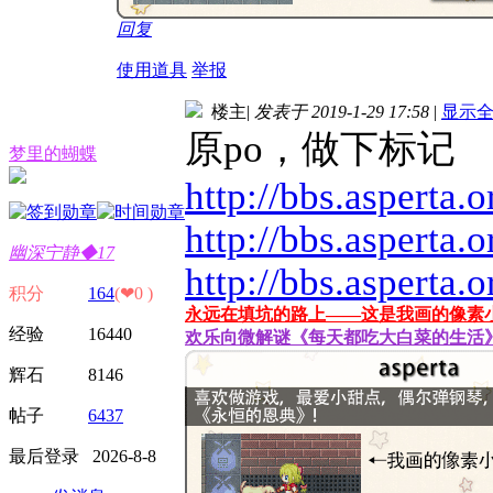
回复
使用道具
举报
楼主
|
发表于 2019-1-29 17:58
|
显示
原po，做下标记
梦里的蝴蝶
http://bbs.asperta.
http://bbs.asperta.
幽深宁静◆17
http://bbs.asperta.
积分
164
(❤0 )
永远在填坑的路上——这是我画的像素
经验 16440
欢乐向微解谜《每天都吃大白菜的生活
辉石 8146
帖子
6437
最后登录 2026-8-8