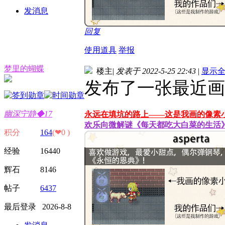
发消息
回复
使用道具
举报
梦里的蝴蝶
楼主
|
发表于 2022-5-25 22:43
|
显示
发布了一张最近画
幽深宁静◆17
永远在填坑的路上——这是我画的像素
欢乐向微解谜《每天都吃大白菜的生活
积分
164
(❤0 )
经验 16440
辉石 8146
帖子
6437
最后登录 2026-8-8