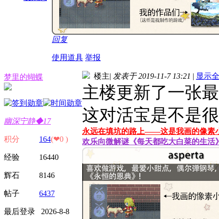
回复
使用道具
举报
楼主
|
发表于 2019-11-7 13:21
|
显示
梦里的蝴蝶
主楼更新了一张最
这对活宝是不是很有
幽深宁静◆17
永远在填坑的路上——这是我画的像素
积分
164
(❤0 )
欢乐向微解谜《每天都吃大白菜的生活
经验 16440
辉石 8146
帖子
6437
最后登录 2026-8-8