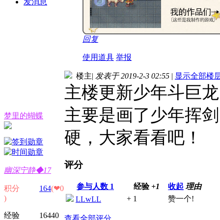
发消息
回复
使用道具
举报
楼主
|
发表于 2019-2-3 02:55
|
显示全部楼
主楼更新少年斗巨龙
主要是画了少年挥剑
梦里的蝴蝶
硬，大家看看吧！
评分
幽深宁静◆17
参与人数
1
经验
+1
收起
理由
积分
164
(❤0
)
+ 1
赞一个!
LLwLL
经验 16440
查看全部评分