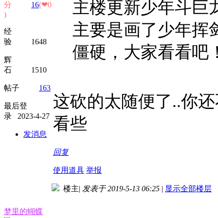
主楼更新少年斗巨
分
16
(❤0
)
主要是画了少年挥
经
验 1648
僵硬，大家看看吧！ .
辉
石 1510
帖子
163
这砍的太随便了..你
最后登
录 2023-4-27
看些
发消息
回复
使用道具
举报
楼主
|
发表于 2019-5-13 06:25
|
显示全部楼层
梦里的蝴蝶