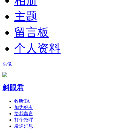
相册
主题
留言板
个人资料
头像
斜眼君
收听TA
加为好友
给我留言
打个招呼
发送消息