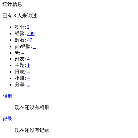
统计信息
已有
3
人来访过
积分:
2
经验:
209
辉石:
47
pm经验:
--
❤:
--
好友:
4
主题:
1
日志:
--
相册:
--
分享:
--
相册
现在还没有相册
记录
现在还没有记录