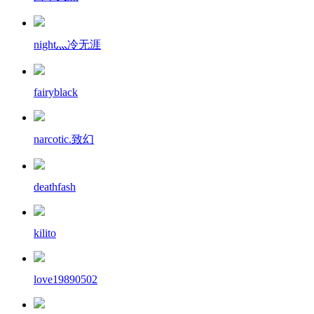
night灬冷无涯
fairyblack
narcotic.致幻
deathfash
kilito
love19890502