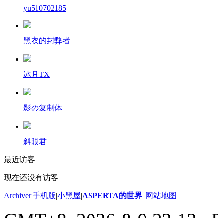
yu510702185
黑衣的封弊者
冰月TX
影の复制体
斜眼君
最近访客
现在还没有访客
Archiver
|
手机版
|
小黑屋
|
ASPERTA的世界
|
网站地图