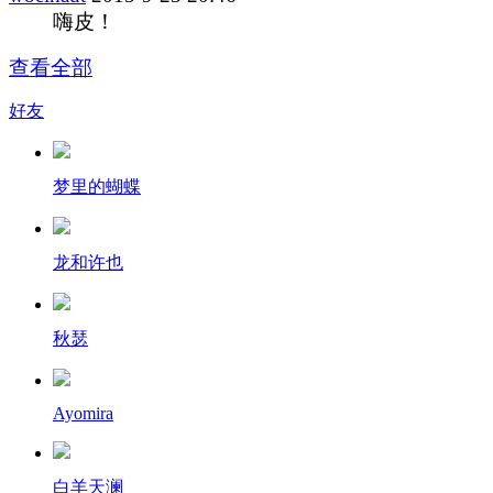
嗨皮！
查看全部
好友
梦里的蝴蝶
龙和许也
秋瑟
Ayomira
白羊天澜