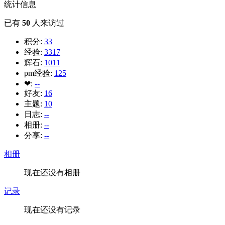
统计信息
已有
50
人来访过
积分:
33
经验:
3317
辉石:
1011
pm经验:
125
❤:
--
好友:
16
主题:
10
日志:
--
相册:
--
分享:
--
相册
现在还没有相册
记录
现在还没有记录