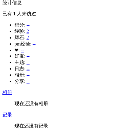
统计信息
已有
1
人来访过
积分:
--
经验:
2
辉石:
2
pm经验:
--
❤:
--
好友:
--
主题:
--
日志:
--
相册:
--
分享:
--
相册
现在还没有相册
记录
现在还没有记录