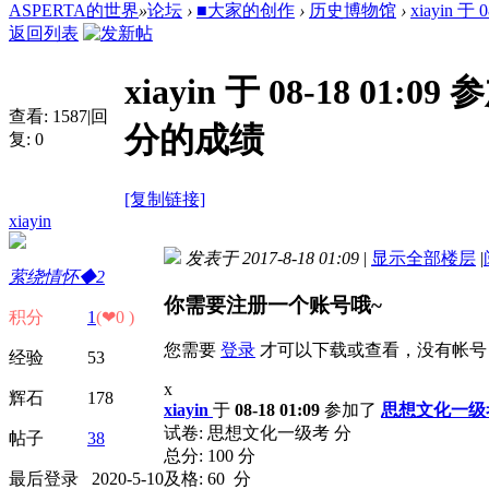
ASPERTA的世界
»
论坛
›
■大家的创作
›
历史博物馆
›
xiayin 
返回列表
xiayin 于 08-18 0
查看:
1587
|
回
分的成绩
复:
0
[复制链接]
xiayin
发表于 2017-8-18 01:09
|
显示全部楼层
|
萦绕情怀◆2
你需要注册一个账号哦~
积分
1
(❤0 )
您需要
登录
才可以下载或查看，没有帐号
经验 53
x
辉石 178
xiayin
于
08-18 01:09
参加了
思想文化一
试卷: 思想文化一级考 分
帖子
38
总分: 100 分
最后登录 2020-5-10
及格: 60 分