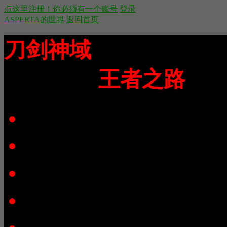
点这里注册！你必须有一个账号
登录
ASPERTA的世界
返回首页
刀剑神域
https://bbs.a
制]
[RSS]
王者之路
空间首页
动态
记录
日志