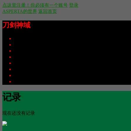
点这里注册！你必须有一个账号
登录
ASPERTA的世界
返回首页
刀剑神域
https://bbs.asperta.org/?12240
[
空间首页
动态
记录
日志
相册
主题
留言板
个人资料
记录
现在还没有记录