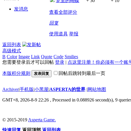
梦里的蝴蝶
+ 30
+ 10
发消息
查看全部评分
回复
使用道具
举报
返回列表
高级模式
B
Color
Image
Link
Quote
Code
Smilies
您需要登录后才可以回帖
登录
|
点这里注册！你必须有一个账
本版积分规则
回帖后跳转到最后一页
发表回复
Archiver
|
手机版
|
小黑屋
|
ASPERTA的世界
|
网站地图
GMT+8, 2026-8-9 22:26
, Processed in 0.088926 second(s), 9 querie
© 2015-2019
Asperta Game.
快速回复
返回顶部
返回列表