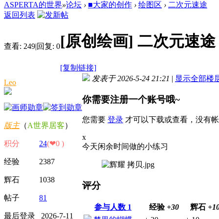
ASPERTA的世界
»
论坛
›
■大家的创作
›
绘图区
›
二次元速途
返回列表
[原创绘画]
二次元速途
查看:
249
|
回复:
0
[复制链接]
发表于 2026-5-24 21:21
|
显示全部楼
Leo
你需要注册一个账号哦~
您需要
登录
才可以下载或查看，没有帐
版主
（
A世界居客
）
x
积分
24
(❤0 )
今天闲余时间做的小练习
经验 2387
辉石 1038
评分
帖子
81
参与人数
1
经验
+30
辉石
+1
最后登录 2026-7-11