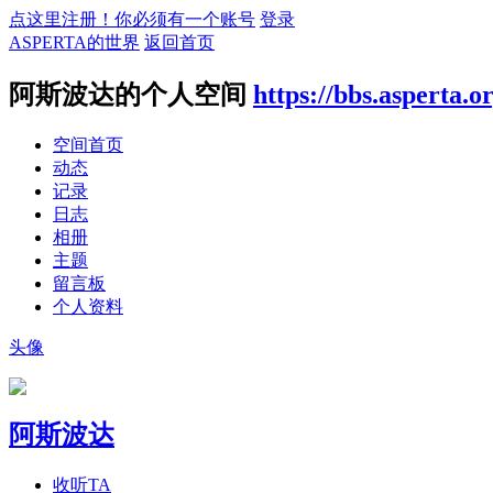
点这里注册！你必须有一个账号
登录
ASPERTA的世界
返回首页
阿斯波达的个人空间
https://bbs.asperta.o
空间首页
动态
记录
日志
相册
主题
留言板
个人资料
头像
阿斯波达
收听TA