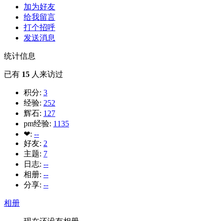
加为好友
给我留言
打个招呼
发送消息
统计信息
已有
15
人来访过
积分:
3
经验:
252
辉石:
127
pm经验:
1135
❤:
--
好友:
2
主题:
7
日志:
--
相册:
--
分享:
--
相册