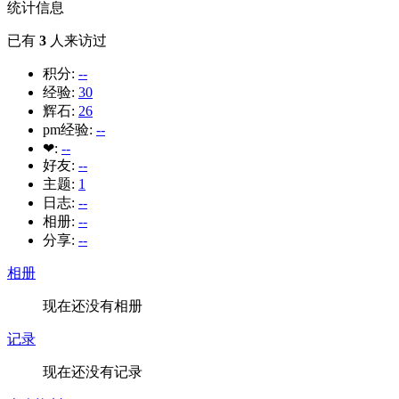
统计信息
已有
3
人来访过
积分:
--
经验:
30
辉石:
26
pm经验:
--
❤:
--
好友:
--
主题:
1
日志:
--
相册:
--
分享:
--
相册
现在还没有相册
记录
现在还没有记录