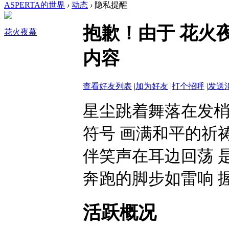
ASPERTA的世界
›
动态
›
隐私提醒
抱歉！由于 花火
花火夜幕
内容
查看好友列表
|
加为好友
|
打个招呼
|
发送
星尘跳着舞落在发梢
符号 画满和平的祈祷
伴笑声在耳边回荡 
奔跑的脚步如雷响 握
活跃概况